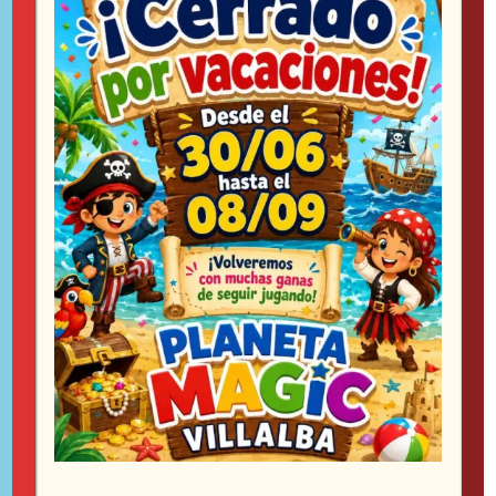
Teléfono:
911 549 954
Móvil & WhatsApp:
652 726 529
Email:
info@planetamagicvillalba.es
HORARIO
ENTRADA GENERAL:
Lunes y festivos:
Cerrado
Martes:
17:00
a
20:30 h.
Miércoles:
17:00
a
20:30 h.
Jueves:
17:00
a
20:30 h.