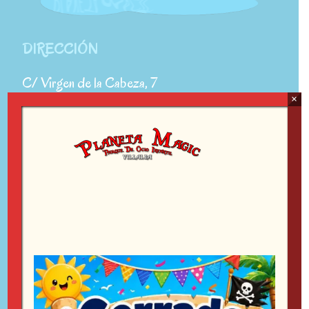
DIRECCIÓN
C/ Virgen de la Cabeza, 7
×
(Esq. Zunzunegui – Zona Los Belgas)
28400 Collado Villalba, Madrid
¿NO SABES DÓNDE ESTAMOS?
Haz click
aquí
para encontrar nuestra ubicación.
CONTACTO