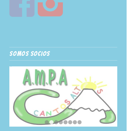
SOMOS SOCIOS
1
2
3
4
5
6
7
8