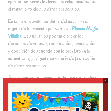
ejercer una serie de derechos relacionados con
el tratamiento de sus datos personales.
En tanto en cuanto los datos del usuario son
objeto de tratamiento por parte de
Planeta Magic
Villalba
. Los usuarios podrán ejercer los
derechos de acceso, rectificación, cancelación
y oposición de acuerdo con lo previsto en la
normativa legal vigente en materia de protección
de datos personales.
Para hacer uso del ejercicio de estos derechos,
×
el usuario deberá dirigirse mediante
comunicación escrita, aportando documentación
que acredite su identidad (DNI o pasaporte), a
la siguiente dirección de correo electónico: