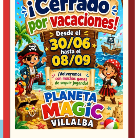
villalba@planetamagic.com
. Dicha comunicación
deberá reflejar la siguiente información: nombre y
apellidos del usuario, la petición de solicitud, el
domicilio y los datos acreditativos.
El ejercicio de derechos deberá ser realizado
por el propio usuario. No obstante, podrán ser
ejecutados por una persona autorizada como
representante legal del autorizado. En tal caso,
se deberá aportar la documentación que acredite
esta representación del interesado.