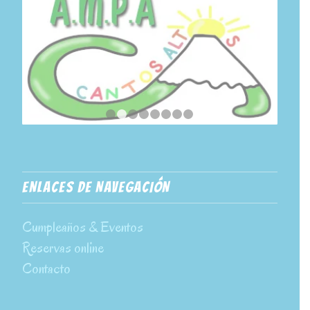
1
2
3
4
5
6
7
8
ENLACES DE NAVEGACIÓN
Cumpleaños & Eventos
Reservas online
Contacto